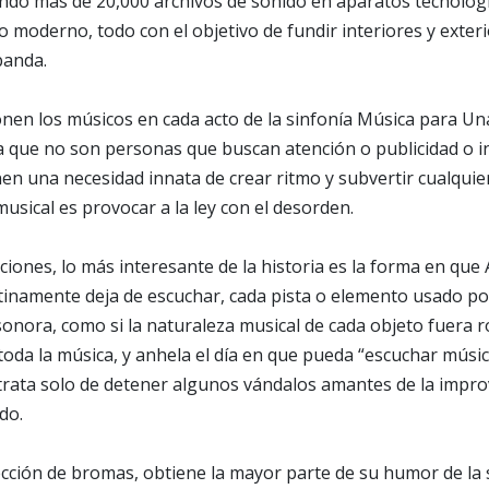
ndo más de 20,000 archivos de sonido en aparatos tecnológ
 moderno, todo con el objetivo de fundir interiores y exte
banda.
nen los músicos en cada acto de la sinfonía Música para Un
a que no son personas que buscan atención o publicidad o i
nen una necesidad innata de crear ritmo y subvertir cualquie
musical es provocar a la ley con el desorden.
uciones, lo más interesante de la historia es la forma en qu
inamente deja de escuchar, cada pista o elemento usado por
sonora, como si la naturaleza musical de cada objeto fuera 
 toda la música, y anhela el día en que pueda “escuchar músi
e trata solo de detener algunos vándalos amantes de la improv
do.
lección de bromas, obtiene la mayor parte de su humor de la 