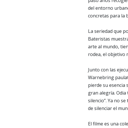
pasó años recogie
del entorno urbano
concretas para la 
La seriedad que po
Bateristas muestr
arte al mundo, tie
rodea, el objetivo 
Junto con las ejec
Warnebring paulat
pierde su esencia 
gran alegría. Odia
silencio”. Ya no s
de silenciar el mun
El filme es una co