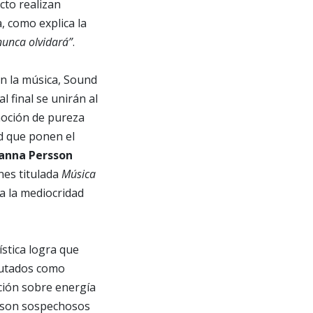
cto realizan
, como explica la
nunca olvidará”
.
en la música, Sound
l final se unirán al
noción de pureza
ad que ponen el
anna Persson
nes titulada
Música
a la mediocridad
stica logra que
ecutados como
ción sobre energía
ö son sospechosos