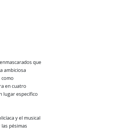
de enmascarados que
na ambiciosa
s como
ra en cuatro
 lugar específico
licíaca y el musical
r las pésimas