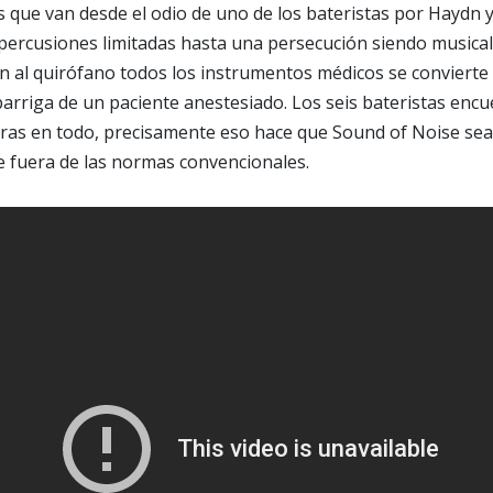
s que van desde el odio de uno de los bateristas por Haydn 
percusiones limitadas hasta una persecución siendo musica
n al quirófano todos los instrumentos médicos se convierte
 barriga de un paciente anestesiado. Los seis bateristas encu
ras en todo, precisamente eso hace que Sound of Noise sea 
e fuera de las normas convencionales.