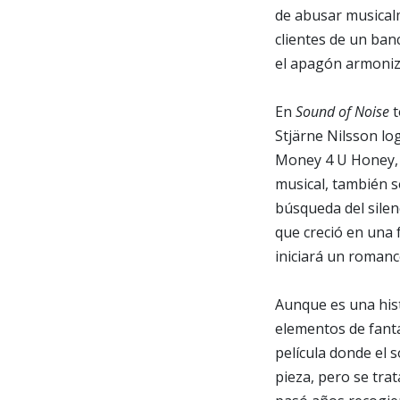
de abusar musical
clientes de un banc
el apagón armoniza
En
Sound of Noise
t
Stjärne Nilsson lo
Money 4 U Honey, Fu
musical, también 
búsqueda del sile
que creció en una 
iniciará un roman
Aunque es una hist
elementos de fant
película donde el 
pieza, pero se tra