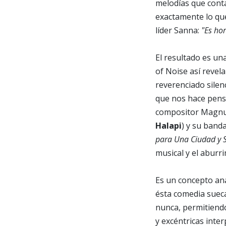
melodías que conta
exactamente lo que 
líder Sanna:
"Es ho
El resultado es un
of Noise así revela
reverenciado silen
que nos hace pensa
compositor Magnus
Halapi
) y su band
para Una Ciudad y S
musical y el aburr
Es un concepto ana
ésta comedia sueca
nunca, permitiendo
y excéntricas int