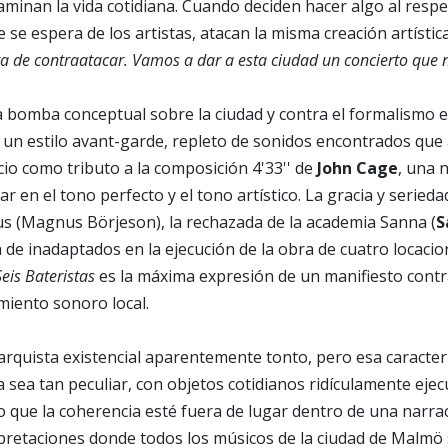
minan la vida cotidiana. Cuando deciden hacer algo al respe
se espera de los artistas, atacan la misma creación artística
ra de contraatacar. Vamos a dar a esta ciudad un concierto que 
a bomba conceptual sobre la ciudad y contra el formalismo 
 un estilo avant-garde, repleto de sonidos encontrados que a
cio como tributo a la composición 4'33'' de
John Cage
, una 
r en el tono perfecto y el tono artístico. La gracia y seried
 (Magnus Börjeson), la rechazada de la academia Sanna (
S
a de inadaptados en la ejecución de la obra de cuatro locacio
eis Bateristas
es la máxima expresión de un manifiesto contr
imiento sonoro local.
rquista existencial aparentemente tonto, pero esa caracterí
 sea tan peculiar, con objetos cotidianos ridículamente ej
 que la coherencia esté fuera de lugar dentro de una narra
erpretaciones donde todos los músicos de la ciudad de Malm