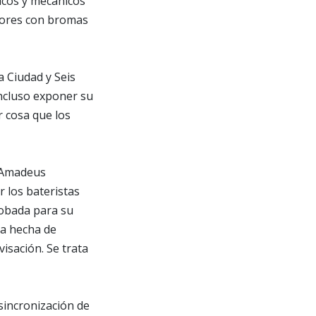
icos y mecánicos
riores con bromas
a Ciudad y Seis
ncluso exponer su
r cosa que los
e Amadeus
 los bateristas
robada para su
ca hecha de
isación. Se trata
sincronización de