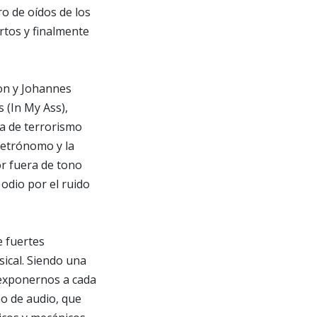
o de oídos de los
ertos y finalmente
son y Johannes
 (In My Ass),
ra de terrorismo
metrónomo y la
r fuera de tono
odio por el ruido
e fuertes
ical. Siendo una
l exponernos a cada
ño de audio, que