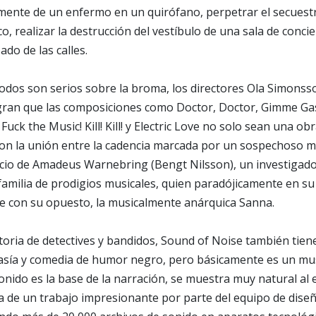
mente de un enfermo en un quirófano, perpetrar el secuestr
o, realizar la destrucción del vestíbulo de una sala de conci
do de las calles.
odos son serios sobre la broma, los directores Ola Simons
gran que las composiciones como Doctor, Doctor, Gimme Gas
ck the Music! Kill! Kill! y Electric Love no solo sean una ob
son la unión entre la cadencia marcada por un sospechoso 
ncio de Amadeus Warnebring (Bengt Nilsson), un investigado
familia de prodigios musicales, quien paradójicamente en su 
ce con su opuesto, la musicalmente anárquica Sanna.
oria de detectives y bandidos, Sound of Noise también tien
asía y comedia de humor negro, pero básicamente es un mus
sonido es la base de la narración, se muestra muy natural a
ta de un trabajo impresionante por parte del equipo de dise