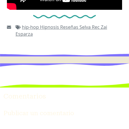
hip-hop
Hipnosis
Reseñas
Selva Rec
Zai
Esparza
Comentarios
Publicar un comentario