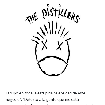
Escupo en toda la estúpida celebridad de este
negocio
”. “D
etesto a la gente que me está