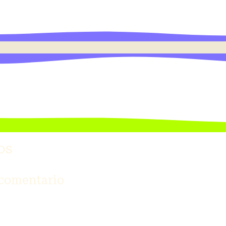
os
 comentario