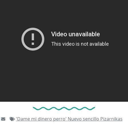
'Dame mi dinero perro'
Nuevo sencillo
Pizarnikas