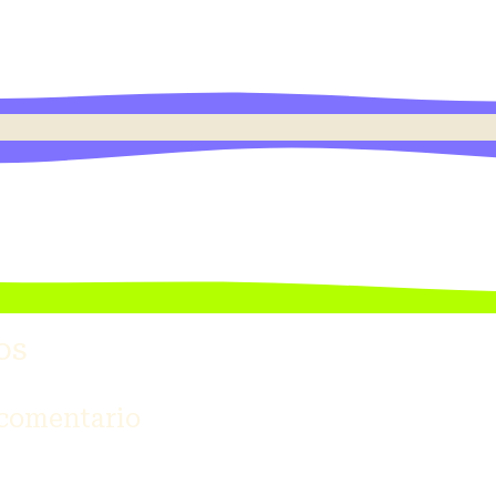
os
 comentario