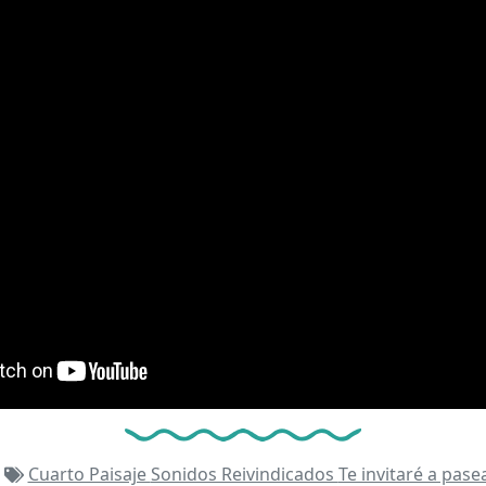
Cuarto Paisaje
Sonidos Reivindicados
Te invitaré a pase