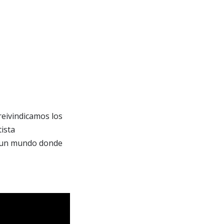
reivindicamos los
tista
eó un mundo donde