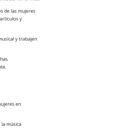
es de las mujeres
artículos y
usical y trabajen
chas
te.
mujeres en
 la música