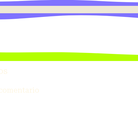
os
 comentario