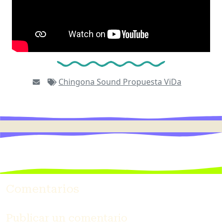
Chingona Sound
Propuesta
ViDa
Comentarios
Publicar un comentario