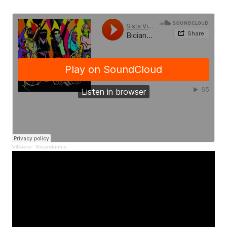
ViDaess
·
Biciandantes