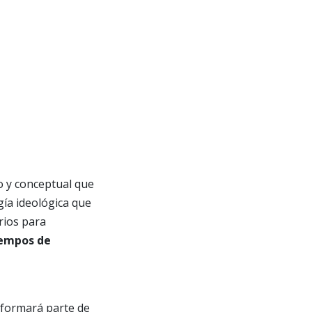
o y conceptual que
gía ideológica que
rios para
iempos de
 formará parte de