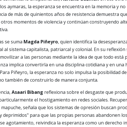
los aymaras, la esperanza se encuentra en la memoria y no
ncia de más de quinientos años de resistencia demuestra q
 otros momentos de violencia y continúan construyendo alte
iva.
vas se suma
Magda Piñeyro
, quien identifica la desesperan
l al sistema capitalista, patriarcal y colonial. En su reflexió
ovilizar a las personas mediante la idea de que todo está p
nza implica convertirla en una disciplina cotidiana y en una
. Para Piñeyro, la esperanza no solo impulsa la posibilidad d
no también de construirlo de manera conjunta.
encia,
Asaari Bibang
reflexiona sobre el desgaste que produ
articularmente el hostigamiento en redes sociales. Recupe
mapuche, señala que los sistemas de opresión buscan prod
 y deprimidos" para que las propias personas abandonen lo
ese agotamiento, reivindica la esperanza como un derecho i