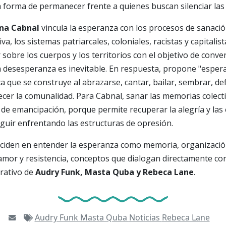
 forma de permanecer frente a quienes buscan silenciar las v
na Cabnal
vincula la esperanza con los procesos de sanació
a, los sistemas patriarcales, coloniales, racistas y capitalis
sobre los cuerpos y los territorios con el objetivo de conven
 desesperanza es inevitable. En respuesta, propone "espera
ca que se construye al abrazarse, cantar, bailar, sembrar, de
alecer la comunalidad. Para Cabnal, sanar las memorias colec
 de emancipación, porque permite recuperar la alegría y las
guir enfrentando las estructuras de opresión.
inciden en entender la esperanza como memoria, organizaci
 amor y resistencia, conceptos que dialogan directamente co
rativo de
Audry Funk, Masta Quba y Rebeca Lane
.
Audry Funk
Masta Quba
Noticias
Rebeca Lane