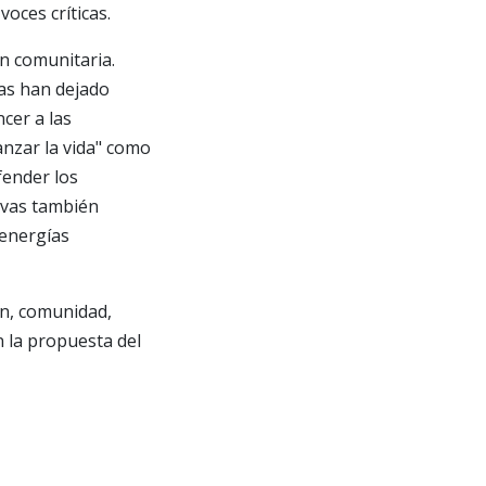
oces críticas.
n comunitaria.
tas han dejado
cer a las
nzar la vida" como
fender los
tivas también
 energías
ón, comunidad,
n la propuesta del