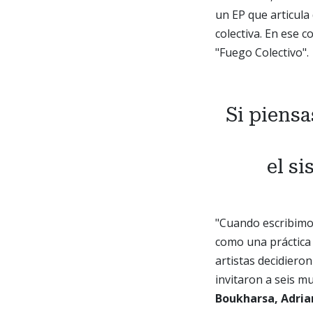
un
EP
que articula
colectiva. En ese 
"Fuego Colectivo".
Si piens
el s
"Cuando escribim
como una práctica 
artistas decidiero
invitaron a seis 
Boukharsa, Adria