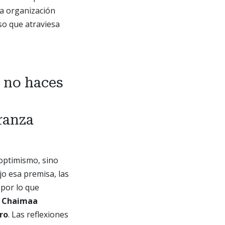
 la organización
so que atraviesa
 no haces
ranza
optimismo, sino
jo esa premisa, las
 por lo que
, Chaimaa
ro
.
Las reflexiones