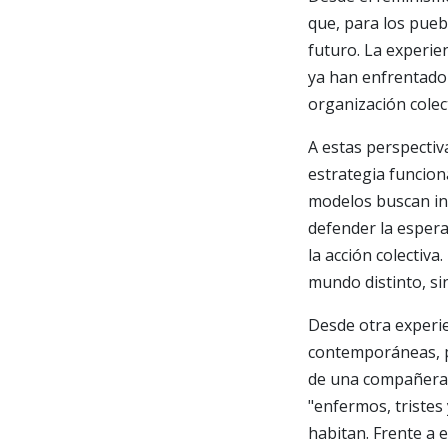
que, para los pueb
futuro. La experie
ya han enfrentado
organización colect
A estas perspecti
estrategia funciona
modelos buscan inm
defender la espera
la acción colectiva
mundo distinto, si
Desde otra experi
contemporáneas, p
de una compañera 
"enfermos, tristes
habitan. Frente a 