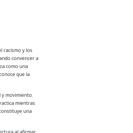
el racismo y los
tando convencer a
anza como una
econoce que la
d y movimiento.
ractica mientras
constituye una
ectura al afirmar