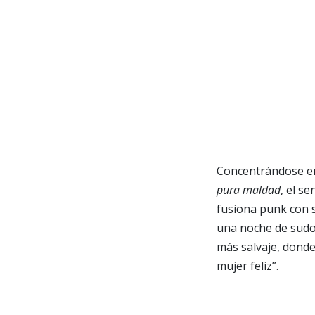
Concentrándose en
pura maldad
, el se
fusiona punk con si
una noche de sudor
más salvaje, donde
mujer feliz”.